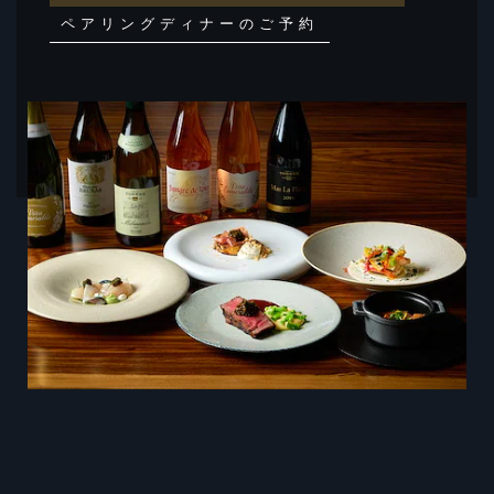
ン
ペアリングディナーのご予約
ナ
ワ
ン
イ
ナ
ト
イ
ペ
ト
ペ
ア
ア
リ
リ
ン
ン
グ
グ
with
with
Familia
Torres
Familia
(ト
Torres
ー
(ト
レ
ス
ー
ワ
レ
イ
ン)
ス
ワ
イ
ン)