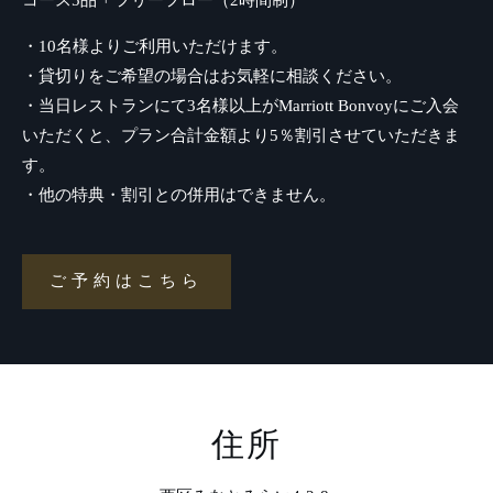
コース5品 + フリーフロー（2時間制）
・10名様よりご利用いただけます。
・貸切りをご希望の場合はお気軽に相談ください。
・当日レストランにて3名様以上がMarriott Bonvoyにご入会
いただくと、プラン合計金額より5％割引させていただきま
す。
・他の特典・割引との併用はできません。
ご予約はこちら
ご
予
約
は
こ
ち
ら
住所